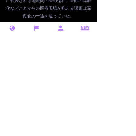
に代表される地域間の医師偏在、医師の高齢
化などこれからの医療現場が抱える課題は深
刻化の一途を辿っていた。
AIが仕事を奪う。などと言われるかもしれな
いが深夜過疎地域へ駆けつけることができる
専門医を確保することはどの地域でも難し
い。志や制度で支えることも重要だが、上手
く道具としてAIを活用できれば課題が解決で
きるのではないかとの思いが起業しました。