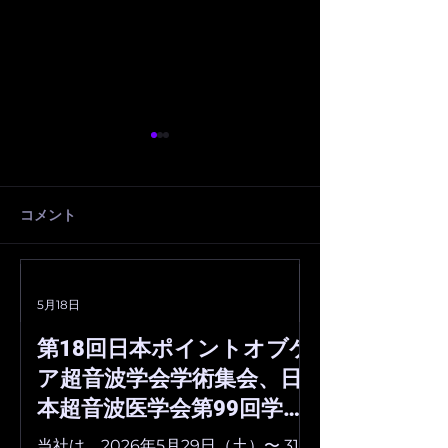
「ISO 13485：2016」を
「指定高度管理
取得いたしました。
等 製造販売認証
得いたしました
コメント
当社は、2026年3月30日付で
当社は、2026年3
医療機器産業に特化した品質
「指定高度管理医
マネジメントシステムに関す
造販売認証書」を
る国際規格「ISO 13485：
ました。 今後も
コメントを追加…
5月18日
2016」の認証を取得いたしま
診断支援AIの社会
した。 ISO 13485：2016
組んで参ります。 
第18回日本ポイントオブケ
は、日本を含む世界各国の医
度管理医療機器等
ア超音波学会学術集会、日
療機器に関する規制におい
証書」の詳細 認
本超音波医学会第99回学術
て、品質管理手法のベースと
308ACBZX0000
集会、日本乳腺甲状腺超音
して採用されています。 今後
販売業者：株式会
当社は、2026年5月29日（土）〜 31日