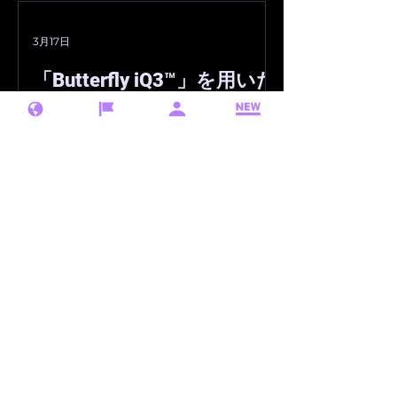
品目 ：超音波画像表示ソフトウェ
アSouthwood 認証年月日 2026
3月17日
年3月11日 ◼︎お問合せ先
「Butterfly iQ3™」を用いた
info@southwood.co.jp
遠隔エコーの実証実験が実
施されました。
株式会社サウスウッド（本社：徳島県
徳島市、代表取締役：楠瀬賢也）が 、
正規販売代理店として扱っている米国
Butterfly Network社製のポータブル
超音波画像診断装置「Butterfly
iQ3™（バタフライ アイキュースリ
ー）」を用いた遠隔エコーデモ（実証
実験）が、2026年3月6日に琉球大学
病院および沖縄県立八重山病院（双方
でリアルタイム接続）で実施されまし
3月17日
た。専門医が遠隔エコーを見ながら助