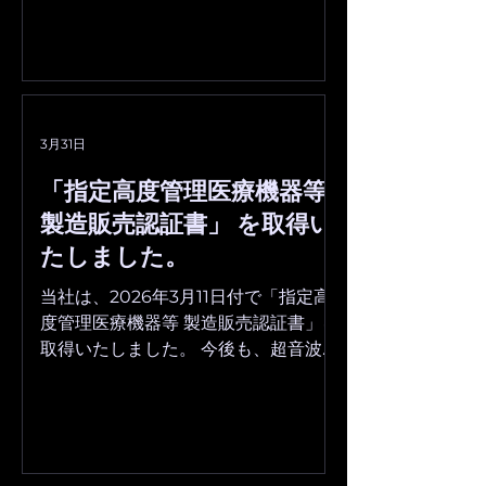
各国の医療機器に関する規制におい
info@southwood.co.jp
て、品質管理手法のベースとして採用
されています。 今後も品質マネジメン
トの改善を継続的に行いながら、医療
DX化を進めてまいります。 ■「ISO
13485：2016」認証登録詳細 登録組
3月31日
織：株式会社サウスウッド 東京オフ
ィス 登録範囲：汎用超音波画像診断装
「指定高度管理医療機器等
置の受入・表示・保管・出荷 認証機
製造販売認証書」 を取得い
関：BSIグループジャパン株式会社 登
たしました。
録番号：MD 834336 MD 834336 認
証日 ：2026年3月30日 ◼︎お問合せ先
当社は、2026年3月11日付で「指定高
info@southwood.co.jp
度管理医療機器等 製造販売認証書」を
取得いたしました。 今後も、超音波画
像診断支援AIの社会実装に取り組んで
参ります。 ■「指定高度管理医療機器
等 製造販売認証書」の詳細 認証番
号 ：308ACBZX00005000 製造
販売業者：株式会社サウスウッド 認証