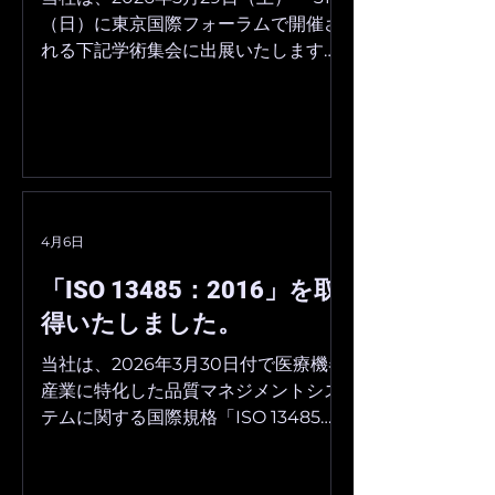
も品質マネジメントの改善を
ッド 認証品目 
波医学会第3回春季大会に出
（日）に東京国際フォーラムで開催さ
継続的に行いながら、医療
像表示ソフトウェ
れる下記学術集会に出展いたします。
展いたします。
DX化を進めてまいります。
■開催概要 第18回日本ポイントオブ
■「ISO 13485：2016」認
ケア超音波学会学術集会 会期：2026
年5月30日（土）〜 31日（日） 会場：
東京国際フォーラム 公式サイト：
https://lycoris.info/jpocus18/ ■開催
概要 日本超音波医学会第99回学術集
会 会期：2026年5月29日（金）〜 31
4月6日
日（日） 会場：東京国際フォーラム
「ISO 13485：2016」を取
公式サイト：
https://uw2026.umin.jp/ ■開催概
得いたしました。
要 日本乳腺甲状腺超音波医学会第3
当社は、2026年3月30日付で医療機器
回春季大会 会期：2026年5月30日
産業に特化した品質マネジメントシス
（土）〜 31日（日） 会場：東京国際
テムに関する国際規格「ISO 13485：
フォーラム 公式サイト：
2016」の認証を取得いたしました。
https://lycoris.info/jpocus18/ ◼︎本件
ISO 13485：2016は、日本を含む世界
に関するお問合せ先