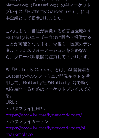
Network社（Butterfly社）のAIマーケット
プレイス「Butterfly Garden（※）」に日
本企業として初参加しました。
これにより、当社が開発する超音波医療AIを
Butterfly iQユーザー向けに販売・提供する
ことが可能となります。今後も、医療のデジ
タルトランスフォーメーションを進めなが
ら、グローバル展開に注力してまいります。
※「Butterfly Garden」とは、AI 開発者が
Butterfly社のソフトウェア開発キットを活
用して、Butterfly社のButterfly iQで動く
AIを展開するためのマーケットプレイスであ
る。
URL：
・バタフライ社HP：
https://www.butterflynetwork.com/
・バタフライガーデン：
https://www.butterflynetwork.com/ai-
marketplace