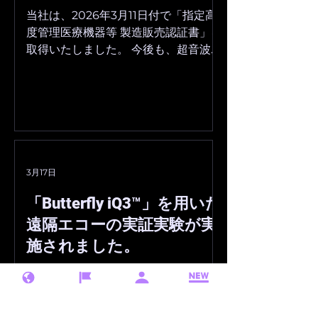
証日 ：2026年3月30日 ◼︎お問合せ先
当社は、2026年3月11日付で「指定高
info@southwood.co.jp
度管理医療機器等 製造販売認証書」を
取得いたしました。 今後も、超音波画
像診断支援AIの社会実装に取り組んで
参ります。 ■「指定高度管理医療機器
等 製造販売認証書」の詳細 認証番
号 ：308ACBZX00005000 製造
販売業者：株式会社サウスウッド 認証
品目 ：超音波画像表示ソフトウェ
アSouthwood 認証年月日 2026
3月17日
年3月11日 ◼︎お問合せ先
「Butterfly iQ3™」を用いた
info@southwood.co.jp
遠隔エコーの実証実験が実
施されました。
株式会社サウスウッド（本社：徳島県
徳島市、代表取締役：楠瀬賢也）が 、
正規販売代理店として扱っている米国