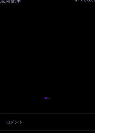
最新記事
「ISO 13485：2016」を
「指定高度管理
取得いたしました。
等 製造販売認証
得いたしました
コメント
当社は、2026年3月30日付で
当社は、2026年3
医療機器産業に特化した品質
「指定高度管理医