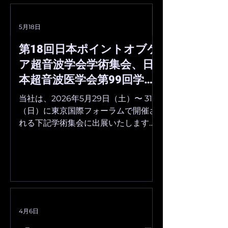
マネジメントシステムに関す
造販売認証書」を
る国際規格「ISO 13485：
ました。 今後も
コメントを追加…
5月18日
2016」の認証を取得いたしま
診断支援AIの社会
した。 ISO 13485：2016
組んで参ります。 
第18回日本ポイントオブケ
は、日本を含む世界各国の医
度管理医療機器等
ア超音波学会学術集会、日
療機器に関する規制におい
証書」の詳細 認
本超音波医学会第99回学術
て、品質管理手法のベースと
308ACBZX0000
集会、日本乳腺甲状腺超音
して採用されています。 今後
販売業者：株式会
当社は、2026年5月29日（土）〜 31日
も品質マネジメントの改善を
ッド 認証品目 
波医学会第3回春季大会に出
（日）に東京国際フォーラムで開催さ
継続的に行いながら、医療
像表示ソフトウェ
れる下記学術集会に出展いたします。
展いたします。
DX化を進めてまいります。
■開催概要 第18回日本ポイントオブ
■「ISO 13485：2016」認
ケア超音波学会学術集会 会期：2026
年5月30日（土）〜 31日（日） 会場：
東京国際フォーラム 公式サイト：
https://lycoris.info/jpocus18/ ■開催
概要 日本超音波医学会第99回学術集
会 会期：2026年5月29日（金）〜 31
4月6日
日（日） 会場：東京国際フォーラム