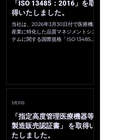
「ISO 13485：2016」を取
公式サイト：
https://uw2026.umin.jp/ ■開催概
得いたしました。
要 日本乳腺甲状腺超音波医学会第3
当社は、2026年3月30日付で医療機器
回春季大会 会期：2026年5月30日
産業に特化した品質マネジメントシス
（土）〜 31日（日） 会場：東京国際
テムに関する国際規格「ISO 13485：
フォーラム 公式サイト：
2016」の認証を取得いたしました。
https://lycoris.info/jpocus18/ ◼︎本件
ISO 13485：2016は、日本を含む世界
に関するお問合せ先
各国の医療機器に関する規制におい
info@southwood.co.jp
て、品質管理手法のベースとして採用
されています。 今後も品質マネジメン
トの改善を継続的に行いながら、医療
DX化を進めてまいります。 ■「ISO
13485：2016」認証登録詳細 登録組
3月31日
織：株式会社サウスウッド 東京オフ
ィス 登録範囲：汎用超音波画像診断装
「指定高度管理医療機器等
置の受入・表示・保管・出荷 認証機
製造販売認証書」 を取得い
関：BSIグループジャパン株式会社 登
たしました。
録番号：MD 834336 MD 834336 認